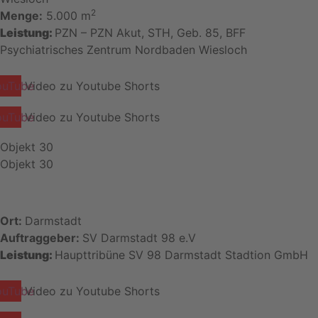
2
Menge:
5.000 m
Leistung:
PZN – PZN Akut, STH, Geb. 85, BFF
Psychiatrisches Zentrum Nordbaden Wiesloch
ouTube
Video zu Youtube Shorts
ouTube
Video zu Youtube Shorts
Objekt 30
Objekt 30
Ort:
Darmstadt
Auftraggeber:
SV Darmstadt 98 e.V
Leistung:
Haupttribüne SV 98 Darmstadt Stadtion GmbH
ouTube
Video zu Youtube Shorts