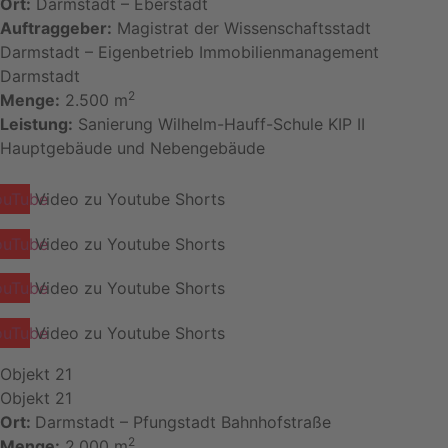
Ort:
Darmstadt – Eberstadt
Auftraggeber:
Magistrat der Wissenschaftsstadt
Darmstadt – Eigenbetrieb Immobilienmanagement
Darmstadt
2
Menge:
2.500 m
Leistung:
Sanierung Wilhelm-Hauff-Schule KIP II
Hauptgebäude und Nebengebäude
ouTube
Video zu Youtube Shorts
ouTube
Video zu Youtube Shorts
ouTube
Video zu Youtube Shorts
ouTube
Video zu Youtube Shorts
Objekt 21
Objekt 21
Ort:
Darmstadt – Pfungstadt Bahnhofstraße
2
Menge:
2.000 m